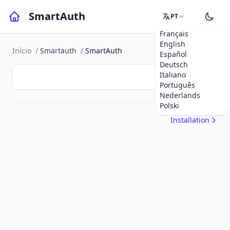
SmartAuth
PT
Français
English
Início
/
Smartauth
/
SmartAuth
Español
Deutsch
Italiano
Português
Nederlands
Polski
Installation