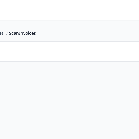
es
/
ScanInvoices