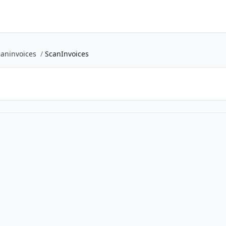
caninvoices
/
ScanInvoices