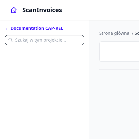
ScanInvoices
← Documentation CAP-REL
Strona główna
/
S