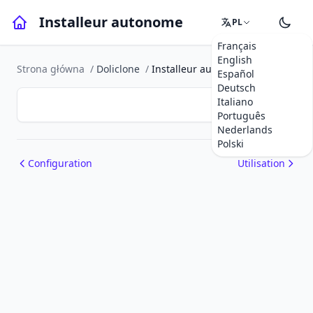
Installeur autonome
PL
Français
English
Strona główna
/
Doliclone
/
Installeur autonome
Español
Deutsch
Italiano
Português
Nederlands
Polski
Configuration
Utilisation