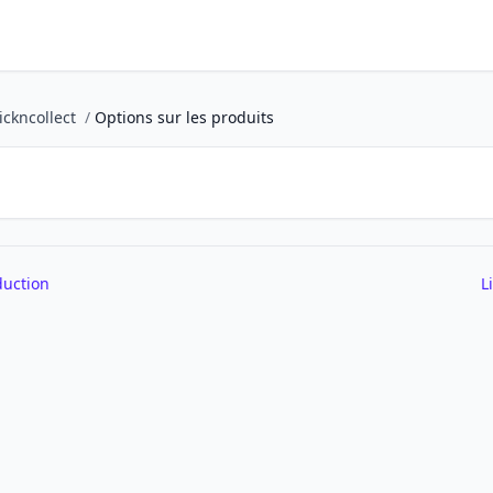
ickncollect
/
Options sur les produits
duction
L