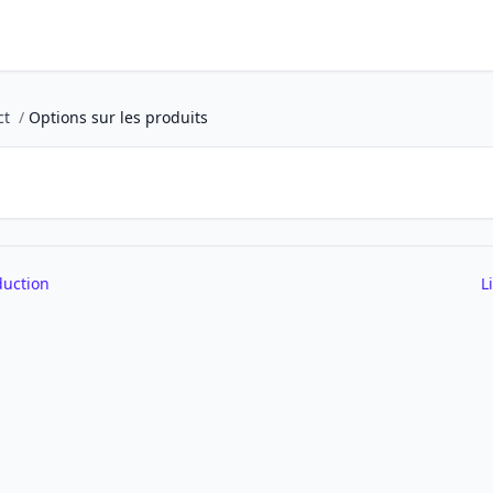
ct
/
Options sur les produits
duction
L