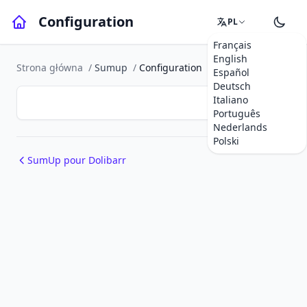
Configuration
PL
Français
English
Strona główna
/
Sumup
/
Configuration
Español
Deutsch
Italiano
Português
Nederlands
Polski
SumUp pour Dolibarr