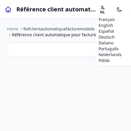
Référence client automatique pour factures modèles
NL
Français
English
Home
/
Refclientautomatiquefacturemodele
Español
/
Référence client automatique pour factures modèles
Deutsch
Italiano
Português
Nederlands
Polski