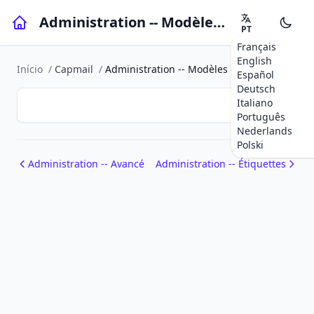
Administration -- Modèles d'extraction
PT
Français
English
Início
/
Capmail
/
Administration -- Modèles d'extraction
Español
Deutsch
Italiano
Português
Nederlands
Polski
Administration -- Avancé
Administration -- Étiquettes