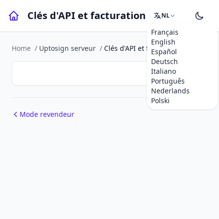
Clés d'API et facturation
NL
Français
English
Home
/
Uptosign serveur
/
Clés d'API et facturation
Español
Deutsch
Italiano
Português
Nederlands
Polski
Mode revendeur